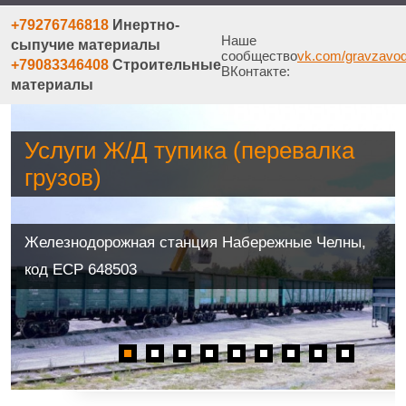
+79276746818
Инертно-
Наше
сыпучие материалы
сообщество
vk.com/gravzavo
+79083346408
Строительные
ВКонтакте:
материалы
Услуги Ж/Д тупика (перевалка
грузов)
Железнодорожная станция Набережные Челны,
код ЕСР 648503