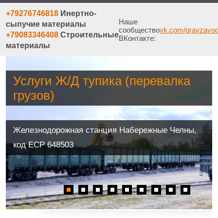
+79276746818
Инертно-
Наше
сыпучие материалы
сообщество
vk.com/gravzavo
+79083346408
Строительные
ВКонтакте:
материалы
Услуги Ж/Д тупика (перевалка
грузов)
Железнодорожная станция Набережные Челны,
код ЕСР 648503