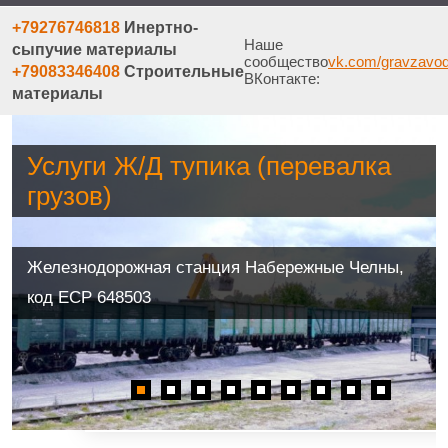
+79276746818
Инертно-
Наше
сыпучие материалы
сообщество
vk.com/gravzavo
+79083346408
Строительные
ВКонтакте:
материалы
Услуги Ж/Д тупика (перевалка
грузов)
Железнодорожная станция Набережные Челны,
код ЕСР 648503