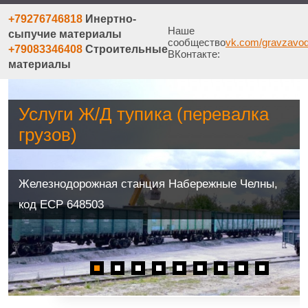
+79276746818
Инертно-
Наше
сыпучие материалы
сообщество
vk.com/gravzavo
+79083346408
Строительные
ВКонтакте:
материалы
Услуги Ж/Д тупика (перевалка
грузов)
Железнодорожная станция Набережные Челны,
код ЕСР 648503