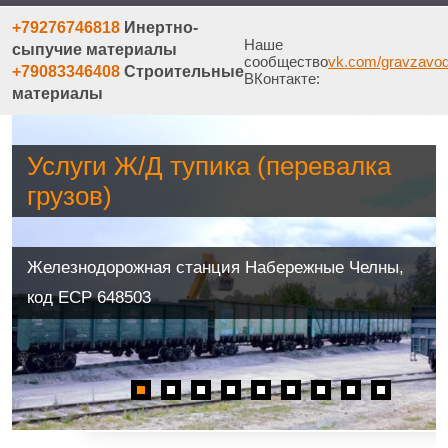
+79276746818
Инертно-
Наше
сыпучие материалы
сообщество
vk.com/gravzavo
+79083346408
Строительные
ВКонтакте:
материалы
Услуги Ж/Д тупика (перевалка
грузов)
Железнодорожная станция Набережные Челны,
код ЕСР 648503