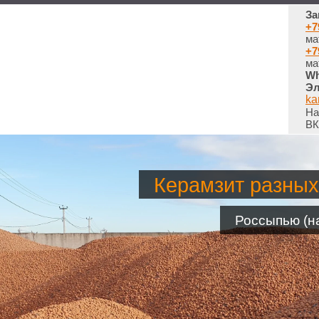
За
+7
ма
+7
ма
Wh
Эл
ka
На
ВК
Керамзит разных
Россыпью (на