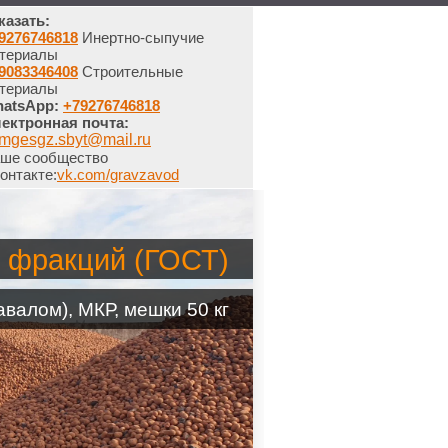
казать:
9276746818
Инертно-сыпучие
териалы
9083346408
Строительные
териалы
atsApp:
+79276746818
ектронная почта:
mgesgz.sbyt@mail.ru
ше сообщество
онтакте:
vk.com/gravzavod
 фракций (ГОСТ)
валом), МКР, мешки 50 кг