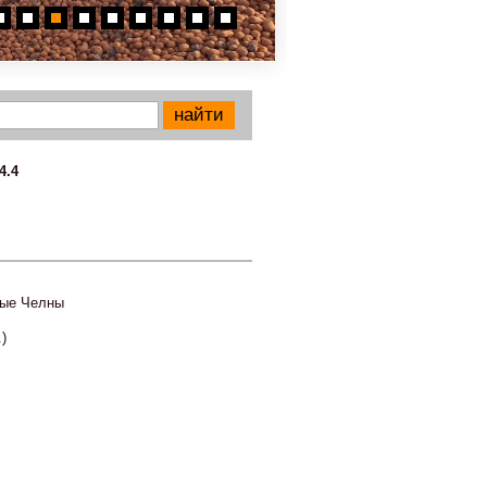
4.4
ые Челны
.)