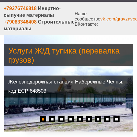
+79276746818
Инертно-
Наше
сыпучие материалы
сообщество
vk.com/gravzavo
+79083346408
Строительные
ВКонтакте:
материалы
Услуги Ж/Д тупика (перевалка
грузов)
Железнодорожная станция Набережные Челны,
код ЕСР 648503