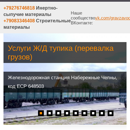
+79276746818
Инертно-
Наше
сыпучие материалы
сообщество
vk.com/gravzavo
+79083346408
Строительные
ВКонтакте:
материалы
Услуги Ж/Д тупика (перевалка
грузов)
Железнодорожная станция Набережные Челны,
код ЕСР 648503